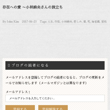
存在への愛 〜小林麻央さんの旅立ち
By
John Kim
|
2017-06-23
|
Tags:
人生
,
存在
,
小林麻央
,
悲しみ
,
愛
,
死
,
海老蔵
,
覚悟
ブログの読者になる
メールアドレスを登録してブログの読者になると、ブログの更新をメ
ールでお知らせします（メールマガジンとは異なります）
メールアドレス：