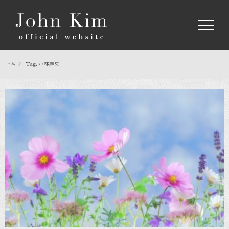
Skip
to
content
ホーム
＞
Tag:
小林麻央